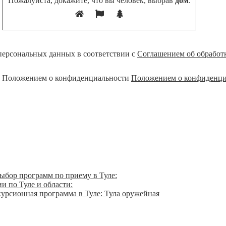
Пожалуйста, докажите, что вы человек, выбрав
дом
.
персональных данных в соответствии с
Соглашением об обработ
с Положением о конфиденциальности
Положением о конфиденци
ыбор программ по приему в Туле:
и по Туле и области:
урсионная программа в Туле: Тула оружейная