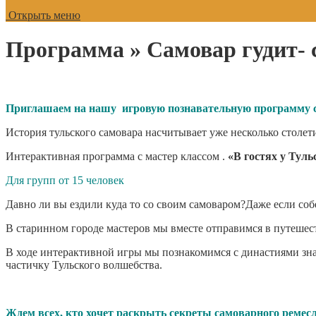
Открыть меню
Программа » Самовар гудит- 
Приглашаем на нашу игровую познавательную программу 
История тульского самовара насчитывает уже несколько столети
Интерактивная программа с мастер классом .
«В гостях у Тул
Для групп от 15 человек
Давно ли вы ездили куда то со своим самоваром?Даже если собе
В старинном городе мастеров мы вместе отправимся в путешес
В ходе интерактивной игры мы познакомимся с династиями знам
частичку Тульского волшебства.
Ждем всех, кто хочет раскрыть секреты самоварного ремесл