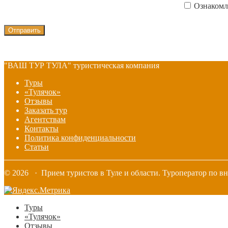
Ознакомл
"ВАШ ТУР ТУЛА" туристическая компания
Туры
«Тулячок»
Отзывы
Заказать тур
Агентствам
Контакты
Политика конфиденциальности
Статьи
© 2026 · Прием туристов в Туле и области. Туроператор по в
Туры
«Тулячок»
Отзывы