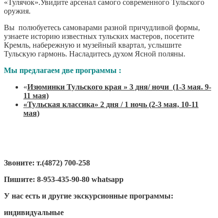
«Тулячок».Увидите арсенал самого современного Тульского
оружия.
Вы полюбуетесь самоварами разной причудливой формы,
узнаете историю известных тульских мастеров, посетите
Кремль, набережную и музейный квартал, услышите
Тульскую гармонь. Насладитесь духом Ясной поляны.
Мы предлагаем две программы :
«
Изюминки Тульского края » 3 дня/ ночи (1-3 мая. 9-
11 мая)
«Тульская классика» 2 дня / 1 ночь (2-3 мая, 10-11
мая)
Звоните: т.(4872) 700-258
Пишите: 8-953-435-90-80 whatsapp
У нас есть и другие экскурсионные программы:
индивидуальные