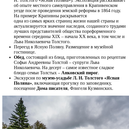
Н. Толстого «Ясная Поляна»). Экспозиция рассказывает
об опыте местного самоуправления в Крапивенском
уезде после проведения земской реформы в 1864 году.
На примере Крапивны раскрывается
одна из самых ярких страниц жизни нашей страны и
актуализируется значение наследия, созданного трудами
лучших представителей общества пореформенного
времени середины XIX – начала XX века, в том числе и
Льва Николаевича Толстого.
Переезд в Ясную Поляну. Размещение в музейной
гостинице.
Обед
, состоящий из блюд, приготовленных по рецептам
Софьи Андреевны Толстой – супруги Льва
Николаевича. На десерт – самое известное сладкое
блюдо семьи Толстых –
Анковский пирог
.
Экскурсия по
музею-усадьбе Л. Н. Толстого «Ясная
Поляна»
, включающая прогулку по заповеднику,
посещение
Дома писателя
, Флигеля Кузминских.