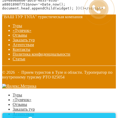
id=6896860e-abc0-4035-933d-
a8801898f751&now='+Date.now(); 
document.head.appendChild(widget); })()</script>
"ВАШ ТУР ТУЛА" туристическая компания
Туры
«Тулячок»
Отзывы
Заказать тур
Агентствам
Контакты
Политика конфиденциальности
Статьи
© 2026 · Прием туристов в Туле и области. Туроператор по
внутреннему туризму РТО 025054
Туры
«Тулячок»
Отзывы
Заказать тур
Агентствам