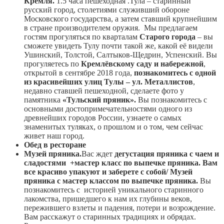
Кремля.
1.5 часа пешеходная .Тула – старинный
русский город, столетиями служивший обороне
Московского государства, а затем ставший крупнейшим
в стране производителем оружия. Мы предлагаем
гостям прогуляться по кварталам
Старого города
– вы
сможете увидеть Тулу почти такой же, какой её видели
Ушинский, Толстой, Салтыков-Щедрин, Успенский. Вы
прогуляетесь по
Кремлёвскому саду и набережной
,
открытой в сентябре 2018 года,
познакомитесь с одной
из красивейших улиц Тулы – ул. Металлистов
,
недавно ставшей пешеходной, сделаете фото у
памятника
«Тульский пряник».
Вы познакомитесь с
основными достопримечательностями одного из
древнейших городов России, узнаете о самых
знаменитых туляках, о прошлом и о том, чем сейчас
живет наш город.
Обед в ресторане
Музей пряника.
Вас ждет
дегустация пряника с чаем и
сладостями +мастер класс по выпечке пряника.
Вам
все красиво упакуют и заберете с собой/
Музей
пряника с мастер классом по выпечке пряника
.
Вы
познакомитесь с историей уникального старинного
лакомства, пришедшего к нам их глубины веков,
пережившего взлеты и падения, потери и возрождение.
Вам расскажут о старинных традициях и обрядах.