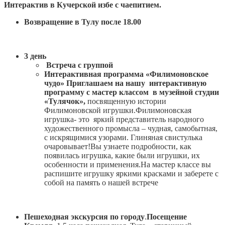
Интерактив в Кучерской избе с чаепитием.
Возвращение в Тулу после 18.00
3 день
Встреча с группой
Интерактивная программа «Филимоновское
чудо»
Приглашаем на нашу интерактивную
программу с мастер классом в музейной студии
«Тулячок»,
посвященную истории
Филимоновской игрушки.Филимоновская
игрушка- это яркий представитель народного
художественного промысла – чудная, самобытная,
с искрящимися узорами. Глиняная свистулька
очаровывает!Вы узнаете подробности, как
появилась игрушка, какие были игрушки, их
особенности и применения.На мастер классе вы
распишите игрушку яркими красками и заберете с
собой на память о нашей встрече
Пешеходная экскурсия по городу
.
Посещение