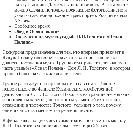
на эту станцию. Даже часы остановились. В этом месте
можно сделать не только прекрасные фотографии, но и
узнать о железнодорожном транспорте в России начала
XX века.
Свободное время.
Обед в Ясной поляне
Экскурсия по музею-усадьбе Л.Н.Толстого «Ясная
Поляна»
Экскурсия предназначена для тех, кто впервые приезжает в
Ясную Поляну или хочет освежить свои впечатления от
давнего посещения музея. Группа осматривает центральную
часть усадьбы «Ясная Поляна», Дом Л. Н. Толстого, в котором
прошла большая часть жизни писателя.
Группе расскажут о спортивных играх в семье Толстых,
первой школе во Флигеле Кузминских, хозяйственной
деятельности Л. Н. Толстого. Находясь на границе нескольких
яснополянских лесов, экскурсанты узнают об их истории,
отражении в творчестве Толстого, услышат о том, почему
один из них стал местом погребения писателя.
В финале желающие могут самостоятельно посетить могилу
Л. Н. Толстого в яснополянском лесу Старый Заказ.