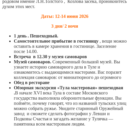
родовом имение Л.Н.Толстого , Козлова засека, проникнитесь
духом этих мест.
Даты: 12-14 июня 2026
3 дня/ 2 ночи
1 день . Пешеходный.
Самостоятельное прибытие в гостиницу
, вещи можно
оставить в камере хранения в гостинице. Заселение
после 14.00.
Встреча в 12.30 у музея самоваров
Музей самоваров.
Современный большой музей. Вы
узнаете историю самоварного дела в Туле и
ознакомитесь с выдающимися мастерами. Вас поразит
коллекция самоваров: от миниатюрного до огромного
Обед в ресторане
Обзорная экскурсия «Тула мастеровая» пешеходная
.
В начале XVI века Тула в составе Московского
государства выполняла оборонительные функции. Вы
поймёте, почему говорят, что из названий тульских улиц
можно собрать ружье. Увидите старинный Оружейный
завод и сможете сделать фотографии у Левши и
Подковы Счастья и загадать желание у Тулячка —
памятника всем мастеровым людям.