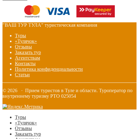
"ВАШ ТУР ТУЛА" туристическая компания
Туры
«Тулячок»
Отзывы
Заказать тур
Агентствам
Контакты
Политика конфиденциальности
Статьи
© 2026 · Прием туристов в Туле и области. Туроператор по
внутреннему туризму РТО 025054
Туры
«Тулячок»
Отзывы
Заказать тур